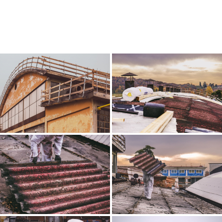
IATE
ZA
 E
ZZA E