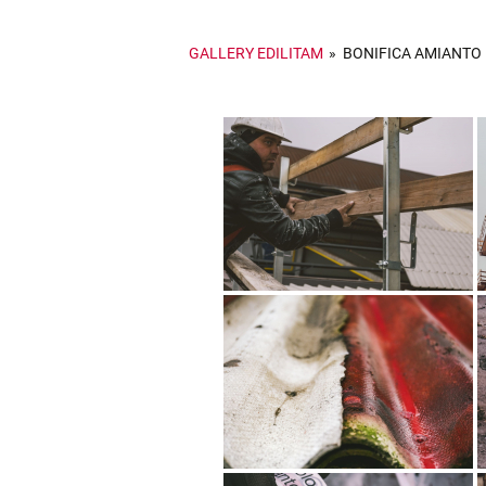
COPERTURE
GALLERY EDILITAM
»
BONIFICA AMIANTO
RIFACIMENTO FACC
INCENTIVI
LUCERNARI
MESSA IN SICUREZ
SISMICA
RISTRUTTURAZIONI
MANUTENZIONI
SISTEMI DI SICURE
ANTICADUTA
PROGETTAZIONE E