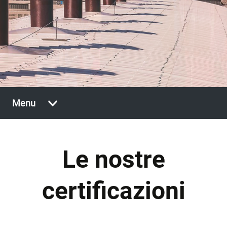
Vai
Menu
al
contenuto
Le nostre
certificazioni