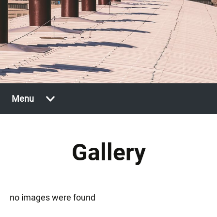
Vai
Menu
al
contenuto
Gallery
no images were found