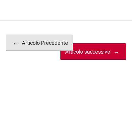
Navigazione
←
Articolo Precedente
→
Articolo successivo
articolo