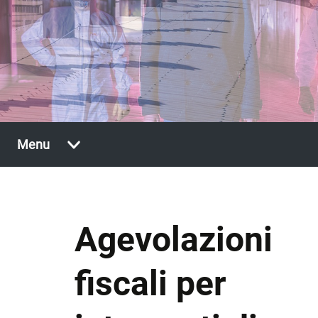
Vai
Menu
al
contenuto
Agevolazioni
fiscali per