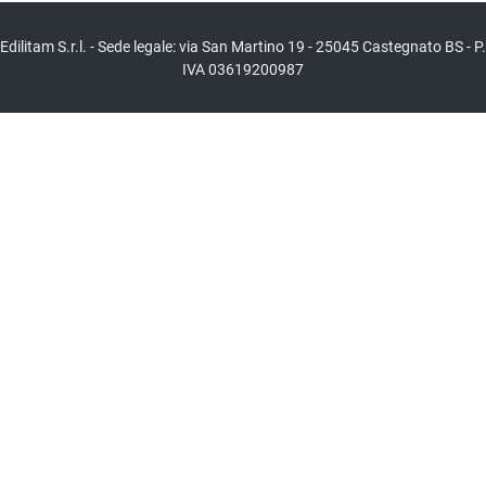
Edilitam S.r.l. - Sede legale: via San Martino 19 - 25045 Castegnato BS - P.
IVA 03619200987