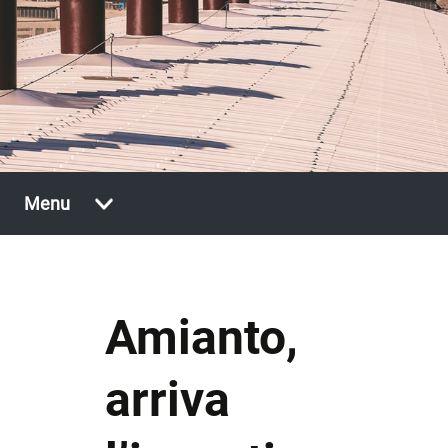
Vai
Menu
al
contenuto
Amianto,
arriva