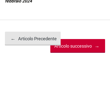
febbraio 2024
Navigazione
←
Articolo Precedente
→
Articolo successivo
articolo