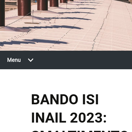
Vai
Menu
al
contenuto
BANDO ISI
INAIL 2023: