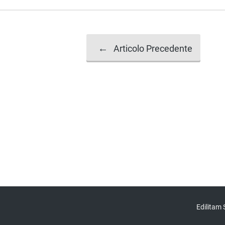
SVILUPPO PRATIC
Navigazione
←
Articolo Precedente
articolo
Edilitam 