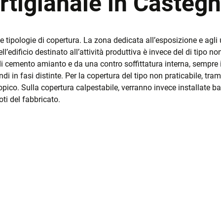
tigianale in Casteg
IATE
se tipologie di copertura. La zona dedicata all’esposizione e agli
ll’edificio destinato all’attività produttiva è invece del di tipo n
di cemento amianto e da una contro soffittatura interna, sempre 
 in fasi distinte. Per la copertura del tipo non praticabile, trami
pico. Sulla copertura calpestabile, verranno invece installate ba
uoti del fabbricato.
ZA
 E
ZZA E