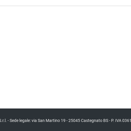
HE
S.r.l. - Sede legale: via San Martino 19 - 25045 Castegnato BS - P. IVA 0