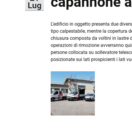
capannone ar
COPERTURE
Lug
RIFACIMENTO FACC
L’edificio in oggetto presenta due diver
tipo calpestabile, mentre la copertura de
INCENTIVI
chiusura composta da voltini in lastre 
operazioni di rimozione avverranno quindi
LUCERNARI
persone collocata su sollevatore telesco
posizionate sui lati prospicienti i lati v
MESSA IN SICUREZ
SISMICA
RISTRUTTURAZIONI
MANUTENZIONI
SISTEMI DI SICURE
ANTICADUTA
PROGETTAZIONE E