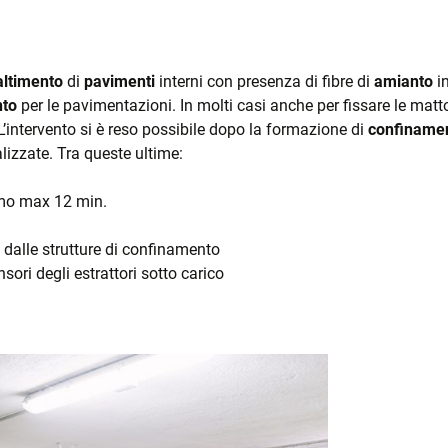
IATE
ltimento
di
pavimenti
interni con presenza di fibre di
amianto
in
nto
per le pavimentazioni. In molti casi anche per fissare le matt
’intervento si è reso possibile dopo la formazione di
confinamen
lizzate. Tra queste ultime:
umo max 12 min.
ZA
 dalle strutture di confinamento
sori degli estrattori sotto carico
 E
ZZA E