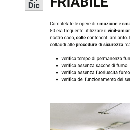
FRIABILE
COPERTURE
Dic
RIFACIMENTO FACC
Completate le opere di
rimozione
e
sma
80 era frequente utilizzare il
vinil-amia
INCENTIVI
nostro caso,
colle
contenenti amianto. L
collaudi alle
procedure
di
sicurezza
rea
LUCERNARI
verifica tempo di permanenza f
verifica assenza sacche di fumo
MESSA IN SICUREZ
SISMICA
verifica assenza fuoriuscita fumo
verifica del funzionamento dei sen
RISTRUTTURAZIONI
MANUTENZIONI
SISTEMI DI SICURE
ANTICADUTA
PROGETTAZIONE E