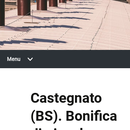
Vai
Menu
al
contenuto
Castegnato
(BS). Bonifica