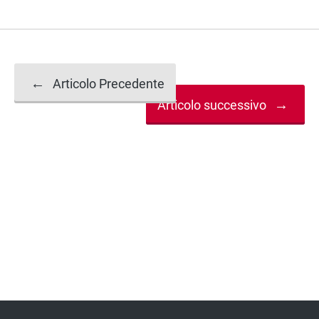
Navigazione
←
Articolo Precedente
→
Articolo successivo
articolo