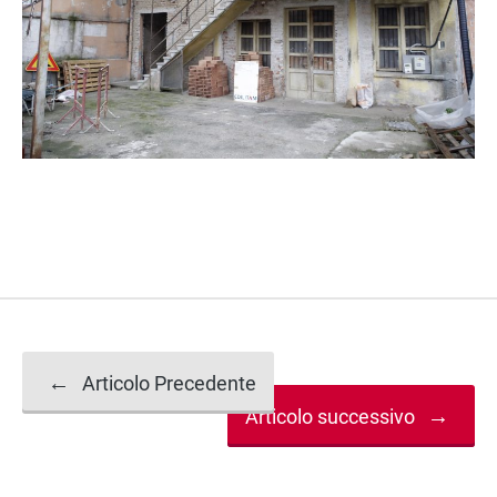
Navigazione
←
Articolo Precedente
→
Articolo successivo
articolo