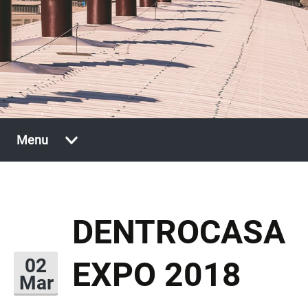
Vai
Menu
al
contenuto
DENTROCASA
EXPO 2018
02
Mar