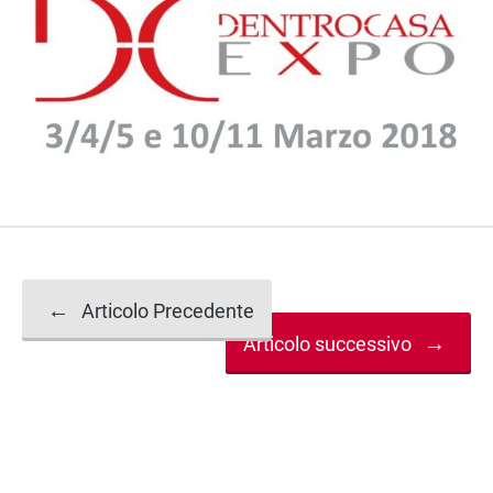
Navigazione
←
Articolo Precedente
→
Articolo successivo
articolo