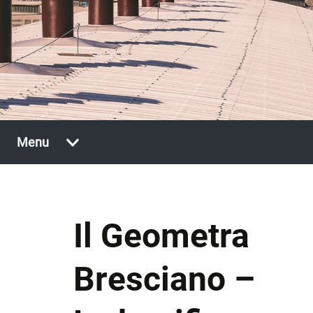
Vai
Menu
al
contenuto
Il Geometra
Bresciano –