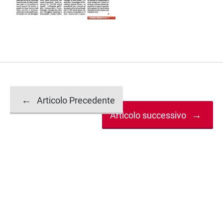
Navigazione
←
Articolo Precedente
→
Articolo successivo
articolo