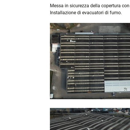
COPERTURE
Messa in sicurezza della copertura con 
Installazione di evacuatori di fumo.
RIFACIMENTO FACC
INCENTIVI
LUCERNARI
MESSA IN SICUREZ
SISMICA
RISTRUTTURAZIONI
MANUTENZIONI
SISTEMI DI SICURE
ANTICADUTA
PROGETTAZIONE E