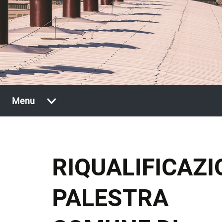
Vai
Menu
al
contenuto
RIQUALIFICAZI
PALESTRA