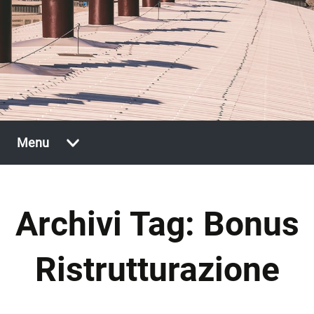
Vai
Menu
al
contenuto
Archivi Tag: Bonus
Ristrutturazione