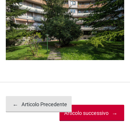
Navigazione
←
Articolo Precedente
→
Articolo successivo
articolo