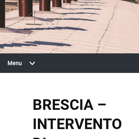
Vai
Menu
al
contenuto
BRESCIA –
INTERVENTO