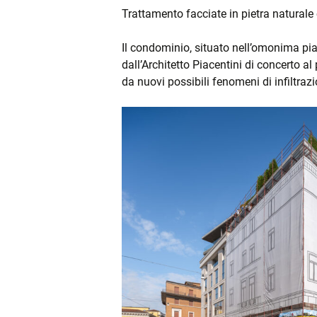
COPERTURE
Trattamento facciate in pietra naturale
RIFACIMENTO FACC
Il condominio, situato nell’omonima piaz
dall’Architetto Piacentini di concerto a
da nuovi possibili fenomeni di infiltrazi
INCENTIVI
LUCERNARI
MESSA IN SICUREZ
SISMICA
RISTRUTTURAZIONI
MANUTENZIONI
SISTEMI DI SICURE
ANTICADUTA
PROGETTAZIONE E