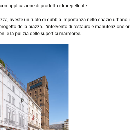
 con applicazione di prodotto idrorepellente
IATE
za, riveste un ruolo di dubbia importanza nello spazio urbano in 
l progetto della piazza. L’intervento di restauro e manutenzione o
oni e la pulizia delle superfici marmoree.
ZA
 E
ZZA E