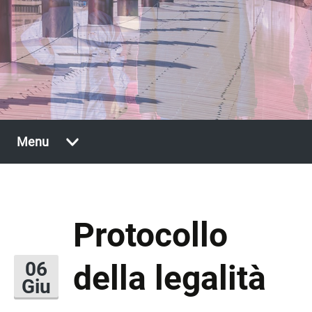
Vai
Menu
al
contenuto
Protocollo
della legalità
06
Giu