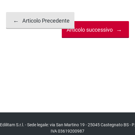
Navigazione
←
Articolo Precedente
→
Articolo successivo
articolo
Edilitam S.r.l. - Sede legale: via San Martino 19 - 25045 Castegnato BS - P.
IVA 03619200987