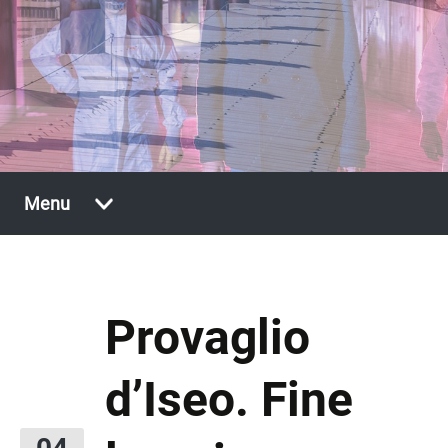
Vai
Menu
al
contenuto
Provaglio
d’Iseo. Fine
04